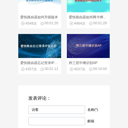
爱快路由器如何升级版本
爱快路由器如何网卡绑定名称
00:01:20
00:01:28
4548次
4464次
爱快路由器忘记登录IP怎么办
跨三层中继识别AP
00:01:12
00:14:04
4357次
4037次
发表评论：
名称(*)
邮箱